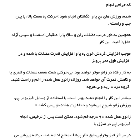
که جراحی انجام
شده، ورزش های مچ پا و انگشتان انجام شود )حرکت به سمت بالا، پا یین،
چپ و راست(.
همچنین به طور مرتب عضلات ران و ساق پا را منقبض )سفت( و سپس آزاد
)شل( کنید. این کار
موجب افزایش گردش خون به پا و افزایش قدرت عضلات پا شده و در
افزایش طول عمر پروتز
به کار رفته در زانو موثر خواهد بود. بی حرکتی باعث ضعف عضلات و لاغری پا
و کاهش قدرت آن خواهد شد. روزانه زانوی عمل شده را خم و راست کنید.
اگرچه درد دارید ولی هرچه
بیشتر این کار را انجام دهید بهتر است. با استفاده از وسایل فیزیوتراپی،
ورزش زانو شروع می شود و حداقل 3 هفته طول می کشد تا
زانوی عمل شده 90 درجه خم شود. ممکن است پس از ترخیص، انجام
فیزیوتراپی در منزل یا
در مراکز فیزیوتراپی طبق نظر پزشك معالج ادامه یابد. برنامه ورزشی می